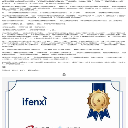
核等场景实现97%准确率；创新性融合轻量化模型与记忆管理机制，，，使7B/13B模型在特定场景表现优于百亿参数大模型，，，，同时降低算力成本；安全方面构建私有化部署、、、多租户隔离、、、、安全围栏和全链路审计的立体防护体
系，，满足金融、、、、政务等行业的强合规要求。。。该平台特别适用于对效率、、、精度和安全性均有严苛要求的高价值业务场景。。。
NO钱包问学通过工程化工具链和标准化协议支持，，在加速企业级Agent开发流程方面展现出明显技术优势。。。在开发效率方面，，，NO钱包问学平台通过预置能力库和模块化设计显著降低了AI应用的开发门槛。。。平台提供即开即用的模型切
换功能，，，支持开发者快速测试不同模型在特定业务场景中的表现，，从而有效缩短开发周期。。。其技术架构全面兼容MCP（Model-Client-Protocol）协议体系，，既能直接调用MCP Server生态中的标准化工具集，，，，也可将企业现有工作流
和工具链无缝接入MCP框架，，，，实现公私域能力的协同调用。。。。
同时，，，，NO钱包问学还具备高度结构化的全链路Tracing 调试能力，，，这一能力有助于企业开发者快速精准地定位问题所在，，，优化 Agent 行为路径，，，，以及调优响应时间等，，，进而提升整体的开发效率与交付的可控性。。。
NO钱包问学通过技术调优+知识治理的双轮驱动模式，，，在提升Agent响应精准度和抑制模型幻觉方面形成了有效解决方案。。在模型精准度方面，，NO钱包问学采用监督微调（SFT）、、强化学习（RL）与检索增强生成（RAG）相结合的技术
方案，，，，将通用大模型转化为具备领域专业知识的企业级智能体。。以某银行智能审核场景为例，，该方案实现了97%的业务准确率（根据客户实测数据）。。
平台的核心竞争力在于其创新的知识治理体系。。。针对企业知识管理中的关键挑战包括多源异构数据处理、、、、知识语义化转换以及幻觉抑制等问题，，NO钱包问学构建了标准化的知识治理Pipeline。。该体系具有以下技术特性：
1.支持结构化与非结构化数据的统一处理，，，，通过版面识别、、、智能切片、、语义标签等技术实现原始数据的知识化转换；
2.提供可模板化的处理流程，，，对同类文档可实现一次配置，，重复使用的治理效率；
3.建立从数据到向量数据库的全链路标准化处理，，，，确保知识要素达到大模型就绪（LLM-ready）状态。。
NO钱包问学通过轻量化模型部署、、、、智能记忆复用和算力优化技术的三重组合，，，，为企业构建了兼顾性能与成本效益的Agent实施路径，，有效解决了大模型落地中的ROI挑战。。在企业实际应用中，，，，许多场景并不需要非常大的模
型，，，，因为大模型必然会带来更大的算力开销。。。。针对一些特殊场景或范围较小的场景，，对极致准确度的需求可以通过微调小参数模型来满足。。例如，，，，NO钱包数码在7b 和 13b 这种相对小参数的大语言模型上进行微调，，使其在
特定场景下调用特定工具的准确度甚至比未经训练的参数更大的模型更高。。。。从成本角度来看，，，，小参数模型（如 7b、、、13b）与大型模型（如 DeepSeek 的满血版 671b）所需的算力差距巨大。。例如，，运行一个满血版 671b 模型
可能需要价值两三百万的 GPU 服务器，，而 7b、、、、13b 模型可能仅需两三张 4090 这种显卡即可支撑，，，，从而在成本方面具有显著优势。。。。
此外，，，，NO钱包问学支持企业记忆的多层次分级管理，，包括平台级记忆、、、租户级记忆、、、长期记忆、、、记忆变量等，，，确保跨组织、、跨任务的记忆传递和灵活配置，，，并且安全合规。。。通过引入长记忆等机制，，NO钱包
问学减少了对公域大模型的调用，，，从而降低了调用成本，，为用户节省了可观的费用。。良好的记忆能力是提升用户智能体验的重要手段，，，它可以让用户在执行任务时避免重复沟通，，，，提高效率。。。例如，，，，在企业场景
中，，，，Agent 可以通过记忆直接在公司的 CRM 系统中查询销售订单，，，而无需用户重复提供相关信息。。。。同时，，，，在执行任务过程中，，，，Agent 可以利用记忆中的参数和变量，，，，无需用户在对话中重复提供，，从而提高任
务执行的效率和准确性。。。。
最后，，，NO钱包问学依托HICA 推理加速套件与 HISO 异构算力调度套件，，，，实现了服务性能 10 倍提升与算力利用率 40% 的优化，，，有效破解了私有云环境下算力成本与工程投入的 ROI 困局。。。
NO钱包问学平台从多个维度构建了完善的企业级安全防护体系。。。基于私有化部署模式，，，所有业务数据都在企业内网环境闭环处理，，，，从根本上杜绝了公网传输可能导致的信息泄露风险。。平台实施严格的多租户隔离机制，，，不仅对
用户账号权限进行分级管控，，，，还能对数据访问权限进行颗粒度管理，，，确保不同部门、、不同角色的人员只能接触权限范围内的数据和功能。。
在应用安全层面，，平台创新性地引入了安全围栏机制，，，，通过内置的敏感词库和智能识别算法，，能够自动拦截涉及商业机密、、、个人隐私等高风险问题的查询请求。。同时配备全链路审计系统，，，，持续记录包括MCP工具调用、、、
Agent决策过程、、、、应用操作在内的所有平台行为，，形成完整的操作日志，，满足金融、、、政务等强监管行业的合规审计要求。。。。
NO钱包问学还具备完整的SSO（单点登录）能力，，，，涵盖平台级 SSO 登录和 Agent 级 SSO 调用链路。。这为企业提供了便捷、、、合规的单点登录体验，，，实现了统一的身份入口与权限继承，，简化了用户的登录流程，，提高了工作效
率，，，同时也增强了系统的安全性。。。。
典型客户
天士力医药集团、、成都太古里、、嘉岳数智、、、某国际知名食品饮料企业
02
入选证书